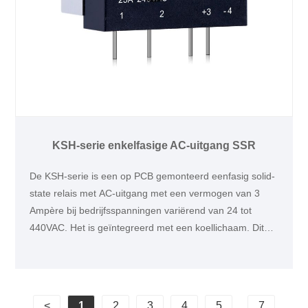
KSH-serie enkelfasige AC-uitgang SSR
De KSH-serie is een op PCB gemonteerd eenfasig solid-
state relais met AC-uitgang met een vermogen van 3
Ampère bij bedrijfsspanningen variërend van 24 tot
440VAC. Het is geïntegreerd met een koellichaam. Dit
product is bij uitstek geschikt voor diverse toepassingen,
zoals lichtregeling, medische apparatuur en
voedselverwerkende machines.
<
1
2
3
4
5
...
7